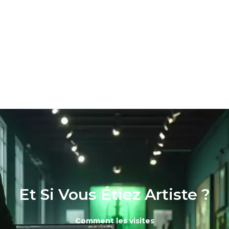
Votre événement
à
360°
Et Si Vous Étiez Artiste ?
Comment les visites