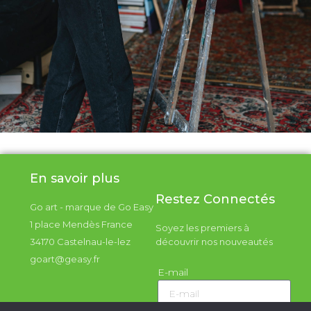
En savoir plus
Restez Connectés
Go art - marque de Go Easy
1 place Mendès France
Soyez les premiers à
34170 Castelnau-le-lez
découvrir nos nouveautés
goart@geasy.fr
E-mail